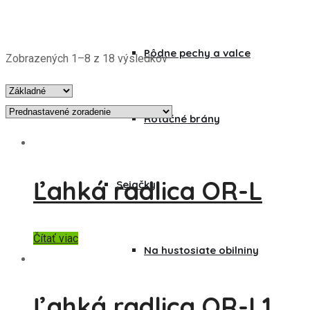
Pôdne pechy a valce
Zobrazených 1–8 z 18 výsledkov
Rotačné brány
Ľahká radlica OR-L
Sejačky
Čítať viac
Na hustosiate obilniny
Ľahká radlica OR-L1