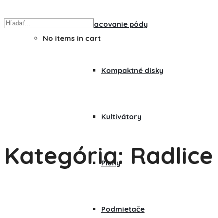
Spracovanie pôdy
No items in cart
Kompaktné disky
Kultivátory
Kategória:
Radlice
Pluhy
Domov
/
Komunálna technika
/
Radlice
Podmietače