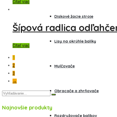
Čítať viac
Diskové žacie stroje
Šípová radlica odľahč
Lisy na okrúhle balíky
Čítať viac
1
2
Mulčovače
3
→
Obracače a zhrňovače
Najnovšie produkty
Rozdružovače balíkov