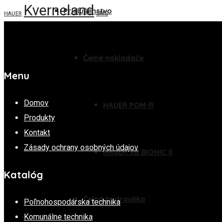
Kverneland
Príslušenstvo
SMS
HAUER
Čelné nakladače
Menu
Domov
HAUER POM-R
Produkty
Kontakt
Zásady ochrany osobných údajov
HAUER XB BIONIC II
Katalóg
Čelná hydraulika
Poľnohospodárska technika
Komunálne technika