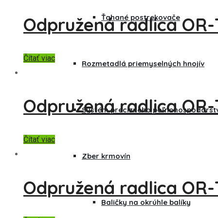
Ťahané postrekovače
Odpružená radlica OR-
Čítať viac
Rozmetadlá priemyselných hnojív
Odpružená radlica OR-
Systém precízneho poľnohospodárst
Čítať viac
Zber krmovín
Odpružená radlica OR-
Baličky na okrúhle balíky