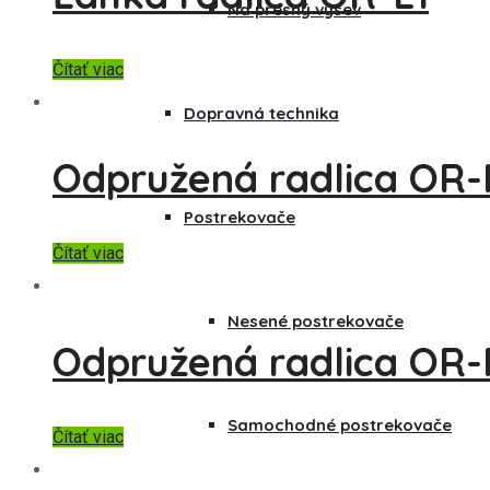
Na presný výsev
Čítať viac
Dopravná technika
Odpružená radlica OR
Postrekovače
Čítať viac
Nesené postrekovače
Odpružená radlica OR-
Samochodné postrekovače
Čítať viac