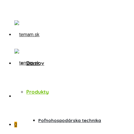
+421 907 301 212
Domov
Produkty
Poľnohospodárska technika
0