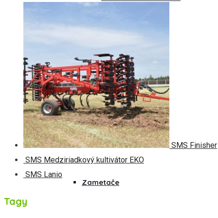
Komunálna technika
Radlice
Sypače
SMS Finisher
SMS Medziriadkový kultivátor EKO
SMS Lanio
Zametače
Tagy